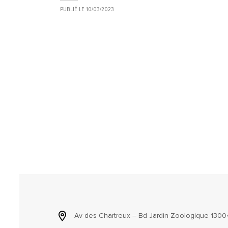
PUBLIÉ LE
10/03/2023
Av des Chartreux – Bd Jardin Zoologique 13004