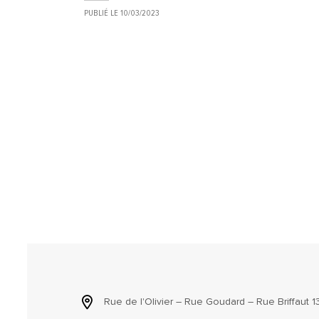
PUBLIÉ LE
10/03/2023
Rue de l'Olivier – Rue Goudard – Rue Briffaut 