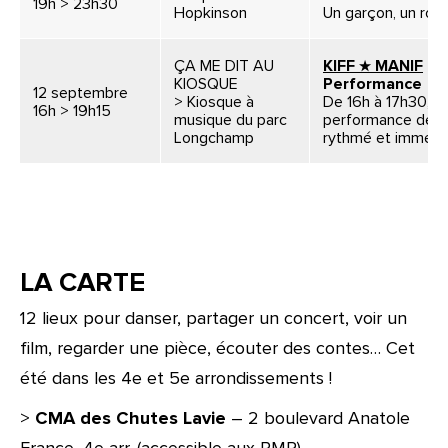
19h > 23h30
Hopkinson
Un garçon, un robo
ÇA ME DIT AU
KIFF ★ MANIF
KIOSQUE
Performance
12 septembre
> Kiosque à
De 16h à 17h30, pa
16h > 19h15
musique du parc
performance de la
Longchamp
rythmé et immersi
LA CARTE
12 lieux pour danser, partager un concert, voir un
film, regarder une pièce, écouter des contes… Cet
été dans les 4e et 5e arrondissements !
>
CMA des Chutes Lavie
– 2 boulevard Anatole