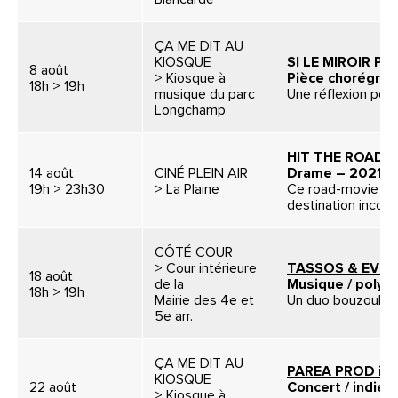
ÇA ME DIT AU
KIOSQUE
SI LE MIROIR P
8 août
> Kiosque à
Pièce chorégrap
18h > 19h
musique du parc
Une réflexion poé
Longchamp
HIT THE ROAD
14 août
CINÉ PLEIN AIR
Drame – 2021
19h > 23h30
> La Plaine
Ce road-movie iran
destination inconn
CÔTÉ COUR
> Cour intérieure
TASSOS & EVEL
18 août
de la
Musique / polyp
18h > 19h
Mairie des 4e et
Un duo bouzouki–
5e arr.
ÇA ME DIT AU
PAREA PROD in
KIOSQUE
22 août
Concert / indie 
> Kiosque à