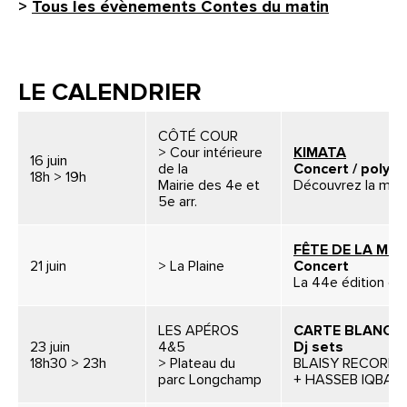
>
Tous les évènements Contes du matin
LE CALENDRIER
CÔTÉ COUR
> Cour intérieure
KIMATA
16 juin
de la
Concert / polyp
18h > 19h
Mairie des 4e et
Découvrez la musi
5e arr.
FÊTE DE LA MU
21 juin
> La Plaine
Concert
La 44e édition de 
LES APÉROS
CARTE BLANCH
23 juin
4&5
Dj sets
18h30 > 23h
> Plateau du
BLAISY RECORDS
parc Longchamp
+ HASSEB IQBAL