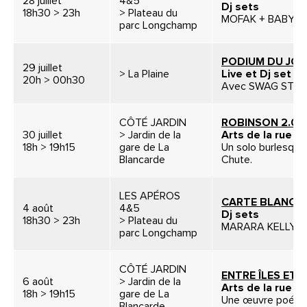
28 juillet
4&5
Dj sets
18h30 > 23h
> Plateau du
MOFAK + BABY S
parc Longchamp
PODIUM DU JOU
29 juillet
> La Plaine
Live et Dj set
20h > 00h30
Avec SWAG STUD
CÔTÉ JARDIN
ROBINSON 2.0
30 juillet
> Jardin de la
Arts de la rue / 
18h > 19h15
gare de La
Un solo burlesque 
Blancarde
Chute.
LES APÉROS
CARTE BLANCH
4 août
4&5
Dj sets
18h30 > 23h
> Plateau du
MARARA KELLY 
parc Longchamp
CÔTÉ JARDIN
ENTRE ÎLES ET A
6 août
> Jardin de la
Arts de la rue / 
18h > 19h15
gare de La
Une œuvre poétiqu
Blancarde