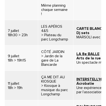
Même planning
chaque semaine
!
LES APÉROS
CARTE BLANCH
7 juillet
4&5
Dj sets
18h30 > 23h
> Plateau du
MARSOLI avec CU
parc Longchamp
CÔTÉ JARDIN
LA 8e BALLE
9 juillet
> Jardin de la
Arts de la rue / 
18h > 19h15
gare de La
Un spectacle mêla
Blancarde
ÇA ME DIT AU
INTERSTELL’HAI
KIOSQUE
11 juillet
Acrobatie
> Kiosque à
18h > 19h
Une expérience pa
musique du parc
par l’association 
Longchamp