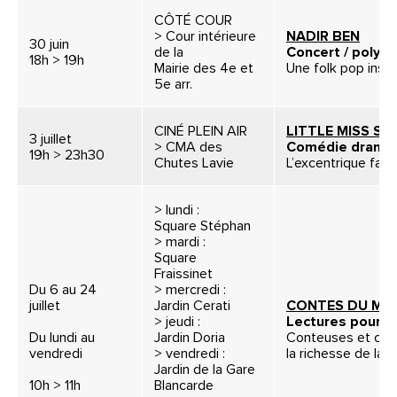
CÔTÉ COUR
> Cour intérieure
NADIR BEN
30 juin
de la
Concert / polyp
18h > 19h
Mairie des 4e et
Une folk pop inspi
5e arr.
CINÉ PLEIN AIR
LITTLE MISS SU
3 juillet
> CMA des
Comédie dramat
19h > 23h30
Chutes Lavie
L’excentrique fami
> lundi :
Square Stéphan
> mardi :
Square
Fraissinet
Du 6 au 24
> mercredi :
juillet
Jardin Cerati
CONTES DU MA
> jeudi :
Lectures pour e
Du lundi au
Jardin Doria
Conteuses et cont
vendredi
> vendredi :
la richesse de la l
Jardin de la Gare
10h > 11h
Blancarde