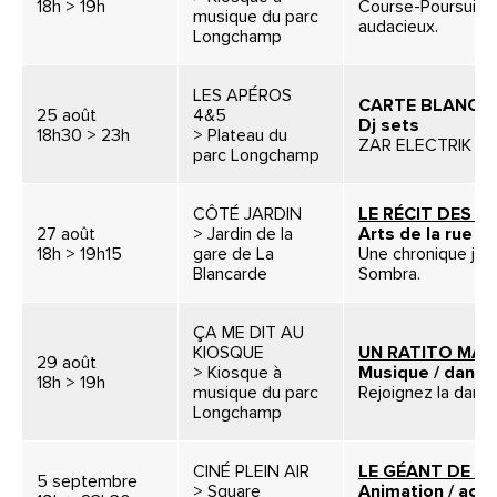
18h > 19h
Course-Poursuite f
musique du parc
audacieux.
Longchamp
LES APÉROS
CARTE BLANCH
25 août
4&5
Dj sets
18h30 > 23h
> Plateau du
ZAR ELECTRIK
parc Longchamp
CÔTÉ JARDIN
LE RÉCIT DES Y
27 août
> Jardin de la
Arts de la rue / 
18h > 19h15
gare de La
Une chronique jon
Blancarde
Sombra.
ÇA ME DIT AU
KIOSQUE
UN RATITO MÁS
29 août
> Kiosque à
Musique / danse
18h > 19h
musique du parc
Rejoignez la danse
Longchamp
CINÉ PLEIN AIR
LE GÉANT DE FE
5 septembre
> Square
Animation / acti