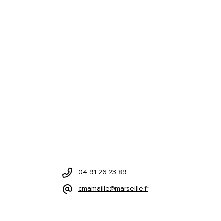
04 91 26 23 89
cmamaille@marseille.fr