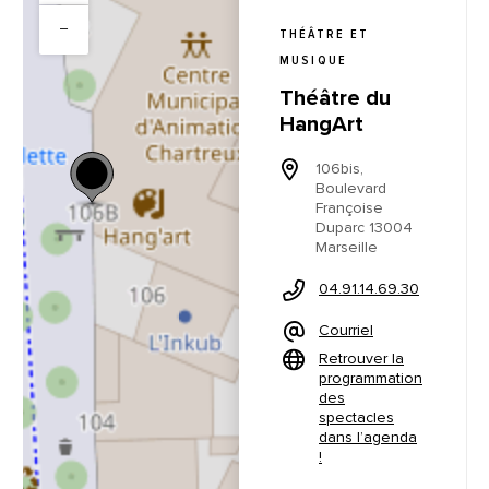
−
THÉÂTRE ET
MUSIQUE
Théâtre du
HangArt
106bis,
Boulevard
Françoise
Duparc 13004
Marseille
04.91.14.69.30
Courriel
Retrouver la
programmation
des
spectacles
dans l’agenda
!