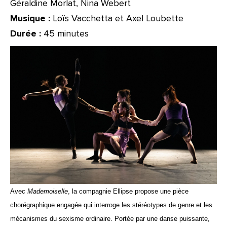
Géraldine Morlat, Nina Webert
Musique :
Loïs Vacchetta et Axel Loubette
Durée :
45 minutes
Avec
Mademoiselle
, la compagnie Ellipse propose une pièce
chorégraphique engagée qui interroge les stéréotypes de genre et les
mécanismes du sexisme ordinaire. Portée par une danse puissante,