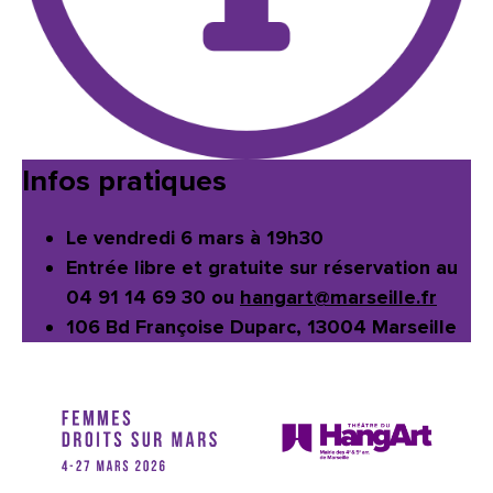
Infos pratiques
Le vendredi 6 mars à 19h30
Entrée libre et gratuite sur réservation au
04 91 14 69 30 ou
hangart@marseille.fr
106 Bd Françoise Duparc, 13004 Marseille