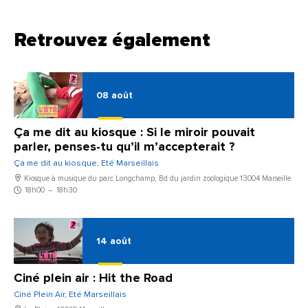
Retrouvez également
08
août
Ça me dit au kiosque : Si le miroir pouvait
parler, penses-tu qu’il m’accepterait ?
Ça me dit au kiosque, Eté Marseillais
Kiosque à musique du parc Longchamp, Bd du jardin zoologique 13004 Marseille
18h00
–
18h30
14
août
Ciné plein air : Hit the Road
Ciné Plein Air, Eté Marseillais