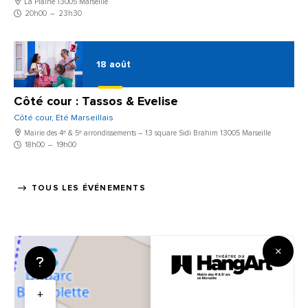
La Plaine 13005 Marseille
20h00
–
23h30
18
août
Côté cour : Tassos & Evelise
Côté cour, Eté Marseillais
Mairie des 4ᵉ & 5ᵉ arrondissements – 13 square Sidi Brahim 13005 Marseille
18h00
–
19h00
TOUS LES ÉVÉNEMENTS
+