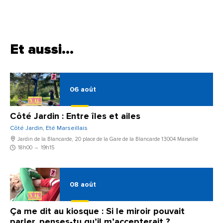
Et aussi…
06
août
Côté Jardin : Entre îles et ailes
Côté Jardin, Eté Marseillais
Jardin de la Blancarde, 20 place de la Gare de la Blancarde 13004 Marseille
18h00
–
19h15
08
août
Ça me dit au kiosque : Si le miroir pouvait
parler, penses-tu qu’il m’accepterait ?