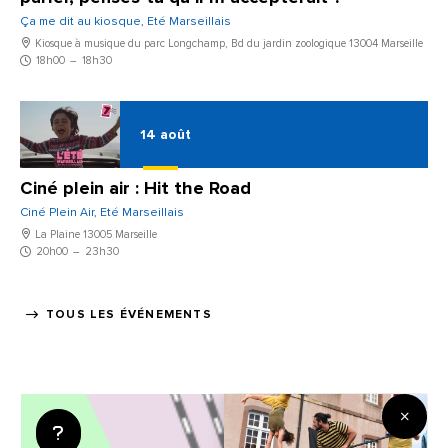
Ça me dit au kiosque, Eté Marseillais
Kiosque à musique du parc Longchamp, Bd du jardin zoologique 13004 Marseille
18h00
–
18h30
14
août
Ciné plein air : Hit the Road
Ciné Plein Air, Eté Marseillais
La Plaine 13005 Marseille
20h00
–
23h30
TOUS LES ÉVÉNEMENTS