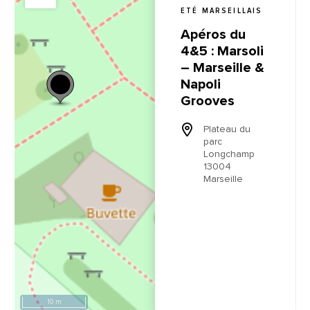
ETÉ MARSEILLAIS
Apéros du
4&5 : Marsoli
– Marseille &
Napoli
Grooves
Plateau du
parc
Longchamp
13004
Marseille
10 m