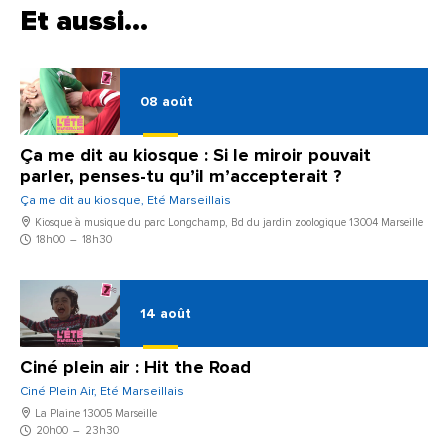
Et aussi…
08
août
Ça me dit au kiosque : Si le miroir pouvait
parler, penses-tu qu’il m’accepterait ?
Ça me dit au kiosque, Eté Marseillais
Kiosque à musique du parc Longchamp, Bd du jardin zoologique 13004 Marseille
18h00
–
18h30
14
août
Ciné plein air : Hit the Road
Ciné Plein Air, Eté Marseillais
La Plaine 13005 Marseille
20h00
–
23h30