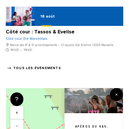
18
août
Côté cour : Tassos & Evelise
Côté cour, Eté Marseillais
Mairie des 4ᵉ & 5ᵉ arrondissements – 13 square Sidi Brahim 13005 Marseille
18h00
–
19h00
TOUS LES ÉVÉNEMENTS
+
−
APÉROS DU 4&5,