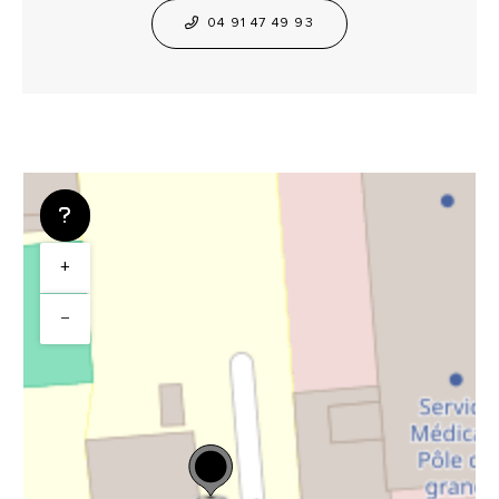
04 91 47 49 93
+
−