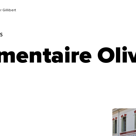
 Gillibert
ES
mentaire Oliv