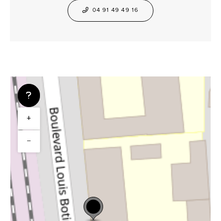
04 91 49 49 16
+
−