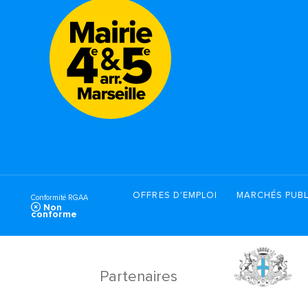
OFFRES D'EMPLOI
MARCHÉS PUBL
Conformité RGAA
Non
conforme
Partenaires