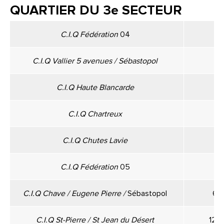
QUARTIER DU 3e SECTEUR
C.I.Q Fédération
04
C.I.Q Vallier 5 avenues / Sébastopol
C.I.Q Haute Blancarde
C.I.Q Chartreux
C.I.Q Chutes Lavie
C.I.Q Fédération
05
C.I.Q Chave / Eugene Pierre
/
Sébastopol
6 B
C.I.Q St-Pierre / St Jean du Désert
126 