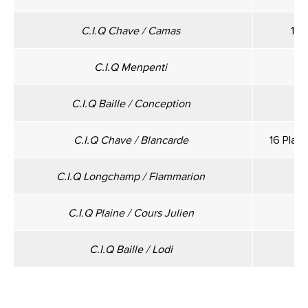
C.I.Q Chave / Camas
17 
C.I.Q Menpenti
23
C.I.Q Baille / Conception
C.I.Q Chave / Blancarde
16 Place
C.I.Q Longchamp / Flammarion
C.I.Q Plaine / Cours Julien
5
C.I.Q Baille / Lodi
1